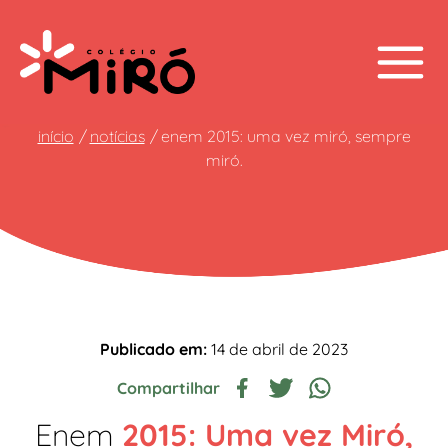
início
notícias
enem 2015: uma vez miró, sempre
miró.
Publicado em:
14 de abril de 2023
Compartilhar
Enem
2015: Uma vez Miró,